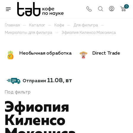
0
—
—
—
—
Главная
Каталог
Кофе
Для фильтра
—
Микролоты для фильтра
Эфиопия Киленсо Мокониса
Необычная обработка
Direct Trade
11.08
, вт
Отправим
Под фильтр
Эфиопия
Киленсо