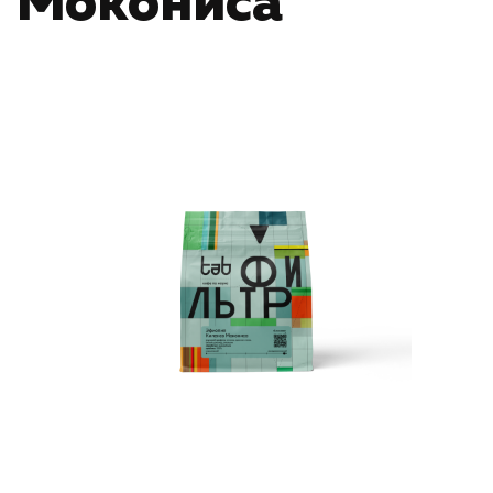
Мокониса