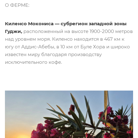
О ФЕРМЕ:
Киленсо Мокониса — субрегион западной зоны
Гуджи,
расположенный на высоте 1900-2000 метров
над уровнем моря. Киленсо находится в 467 км к
югу от Аддис-Абебы, в 10 км от Буле Хора и широко
известен миру благодаря производству
исключительного кофе.