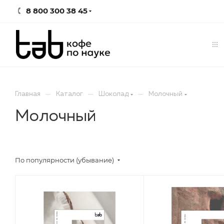
8 800 300 38 45
—
—
—
Главная
Каталог
Шоколад
Молочный
Молочный
По популярности (убывание)