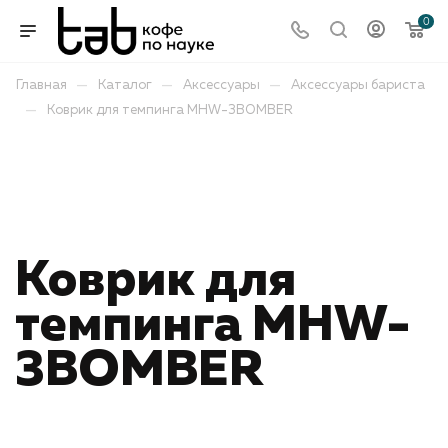
0
—
—
—
Главная
Каталог
Аксессуары
Аксессуары бариста
—
Коврик для темпинга MHW-3BOMBER
-
Отправим
Коврик для
темпинга MHW-
3BOMBER