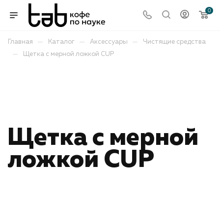
0
—
—
—
Главная
Каталог
Аксессуары
Чистящие средства
—
Щетка с мерной ложкой CUP
-
Отправим
Щетка с мерной
ложкой CUP