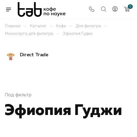
0
—
—
—
—
Главная
Каталог
Кофе
Для фильтра
—
Моносорта для фильтра
Эфиопия Гуджи
Direct Trade
-
Отправим
Под фильтр
Эфиопия Гуджи