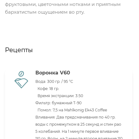
фруктовыми, цветочными нотками и приятным
бархатистым ощущением во рту.
Рецепты
Воронка V60
Вода: 300 гр. / 95 °C
Кофе: 18 гр.
Время экстракции: 3:50
Фильтр: бумажный Т-90
Помол: 7,5 на Mahlkonig Ek43 Coffee
Вливания: Два предсмачивания по 40 гр.
воды с промежутком в 25 секунд и спин рао
5 колебаний. На 1 минуте первое вливание
110 гр. Воды, на 2 минуте второе вливание 110