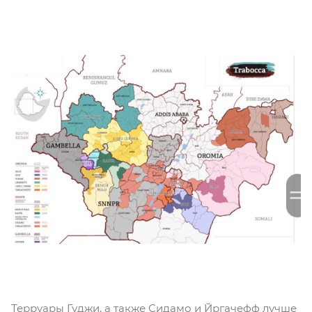
Терруары Гуджи, а также Сидамо и Йргачефф лучше