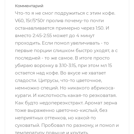
Комментарий
Что-то я не смог подружиться с этим кофе.
V60, 15г/5*50г пролив почему-то почти
останавливается примерно через 1:50. И
вместо 2:45-2:55 может до 4 минут
проходить. Если помол увеличивать - то
первые порции слишком быстро уходят, а с
последней - то же самое. В итоге просто
убираю воронку в 3:10-3:15, при этом мл 15
остается над кофе. Во вкусе не хватает
сладости. Цитрусы, что-то цветочное,
немножко специй. Но никакого абрикоса-
кураги. И кислотность какая-то резковатая.
Как будто недопереэкстракт. Аромат зерна
тоже выраженно цветочно-кислый, без
неприятных оттенков, но какой-то
суховатый. Пробовал по разному, и помол и
температуру повыше и крутить