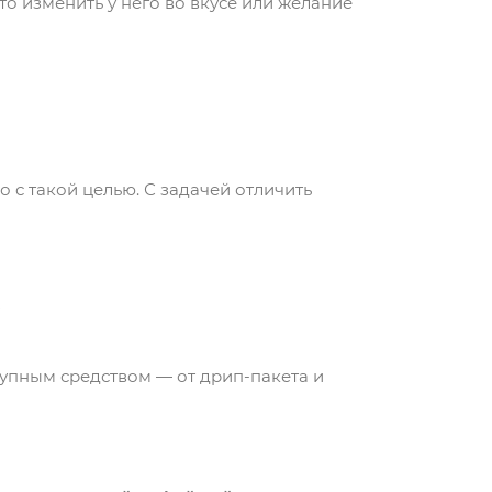
то изменить у него во вкусе или желание
 с такой целью. С задачей отличить
?
упным средством — от дрип-пакета и