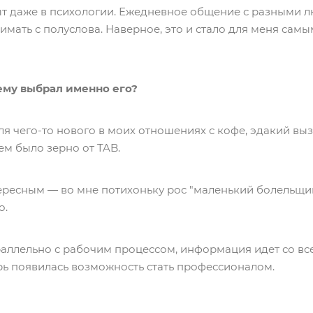
т даже в психологии. Ежедневное общение с разными л
нимать с полуслова. Наверное, это и стало для меня сам
ему выбрал именно его?
я чего-то нового в моих отношениях с кофе, эдакий вызо
ем было зерно от TAB.
ресным — во мне потихоньку рос "маленький болельщик"
о.
аллельно с рабочим процессом, информация идет со все
рь появилась возможность стать профессионалом.