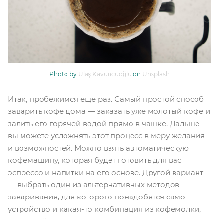
Photo by
Ulaş Kavuncuoğlu
on
Unsplash
Итак, пробежимся еще раз. Самый простой способ
заварить кофе дома — заказать уже молотый кофе и
залить его горячей водой прямо в чашке. Дальше
вы можете усложнять этот процесс в меру желания
и возможностей. Можно взять автоматическую
кофемашину, которая будет готовить для вас
эспрессо и напитки на его основе. Другой вариант
— выбрать один из альтернативных методов
заваривания, для которого понадобятся само
устройство и какая-то комбинация из кофемолки,