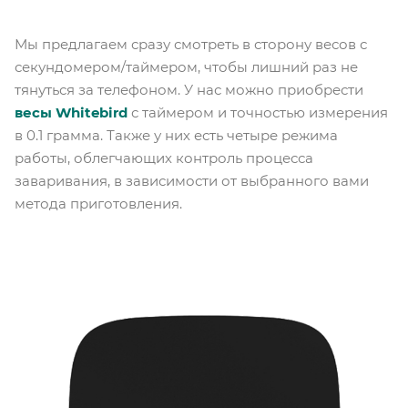
Мы предлагаем сразу смотреть в сторону весов с
секундомером/таймером, чтобы лишний раз не
тянуться за телефоном. У нас можно приобрести
весы Whitebird
с таймером и точностью измерения
в 0.1 грамма. Также у них есть четыре режима
работы, облегчающих контроль процесса
заваривания, в зависимости от выбранного вами
метода приготовления.